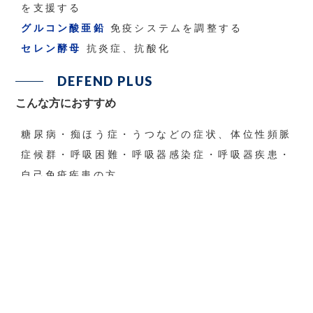
を支援する
グルコン酸亜鉛
免疫システムを調整する
セレン酵母
抗炎症、抗酸化
DEFEND PLUS
こんな方におすすめ
糖尿病・痴ほう症・うつなどの症状、体位性頻脈
症候群・呼吸困難・呼吸器感染症・呼吸器疾患・
自己免疫疾患の方
COVID-19、ウイルス感染の予
防＋急性期管理
(免疫力低下者向けに開発)